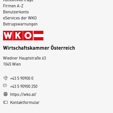
Firmen A-Z
Benutzerkonto
eServices der WKO
Betrugswarnungen
Wirtschaftskammer Österreich
Wiedner Hauptstraße 63
D
1045 Wien
i
e
+43 5 90900 0
s
e
+43 5 90900 250
S
https://wko.at/
e
Kontaktformular
it