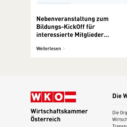
Nebenveranstaltung zum
Bildungs-KickOff für
interessierte Mitglieder
15.1.2019
Weiterlesen
Die 
Wirtschaftskammer
Die Org
Österreich
Wirtsc
D
Transp