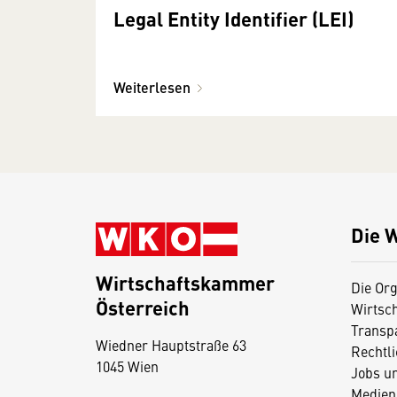
Legal Entity Identifier (LEI)
Weiterlesen
Die 
Wirtschaftskammer
Die Org
Österreich
Wirtsc
D
Transp
Wiedner Hauptstraße 63
i
Rechtl
1045 Wien
Jobs u
e
Medien