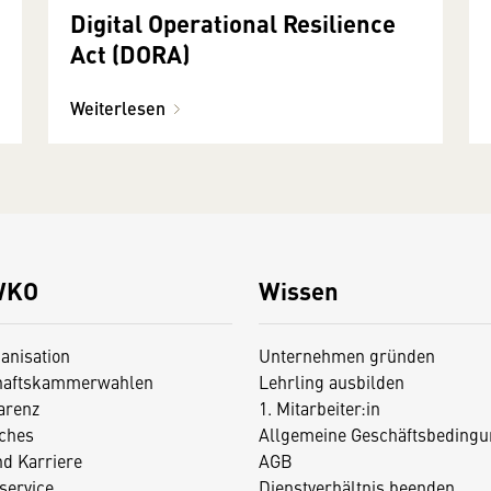
Digital Operational Resilience
Act (DORA)
Weiterlesen
WKO
Wissen
anisation
Unternehmen gründen
haftskammerwahlen
Lehrling ausbilden
arenz
1. Mitarbeiter:in
iches
Allgemeine Geschäftsbedingu
nd Karriere
AGB
service
Dienstverhältnis beenden