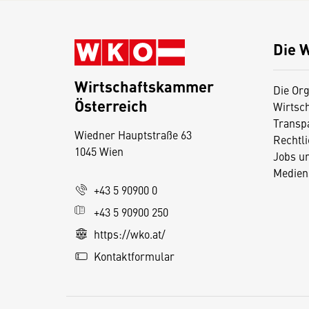
Die 
Wirtschaftskammer
Die Org
Österreich
Wirtsc
D
Transp
Wiedner Hauptstraße 63
i
Rechtl
1045 Wien
Jobs u
e
Medien
s
+43 5 90900 0
e
+43 5 90900 250
S
e
https://wko.at/
it
Kontaktformular
e
v
e