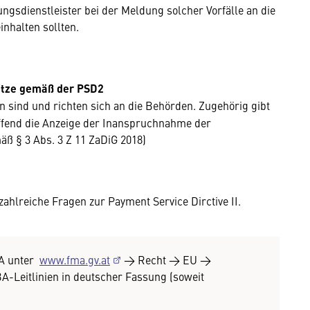
ngsdienstleister bei der Meldung solcher Vorfälle an die
nhalten sollten.
Netze gemäß der PSD2
ten sind und richten sich an die Behörden. Zugehörig gibt
ffend die Anzeige der Inanspruchnahme der
 § 3 Abs. 3 Z 11 ZaDiG 2018)
ahlreiche Fragen zur Payment Service Dirctive II.
MA unter
www.fma.gv.at
→ Recht → EU →
BA-Leitlinien in deutscher Fassung (soweit