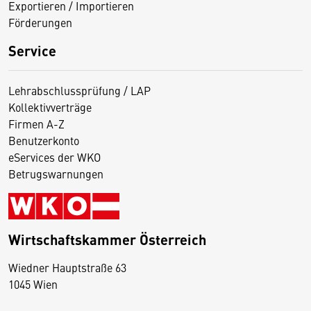
Exportieren / Importieren
Förderungen
Service
Lehrabschlussprüfung / LAP
Kollektivverträge
Firmen A-Z
Benutzerkonto
eServices der WKO
Betrugswarnungen
Wirtschaftskammer Österreich
Wiedner Hauptstraße 63
D
1045 Wien
i
e