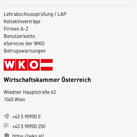
Lehrabschlussprüfung / LAP
Kollektivverträge
Firmen A-Z
Benutzerkonto
eServices der WKO
Betrugswarnungen
Wirtschaftskammer Österreich
Wiedner Hauptstraße 63
D
1045 Wien
i
e
+43 5 90900 0
s
e
+43 5 90900 250
S
https://wko.at/