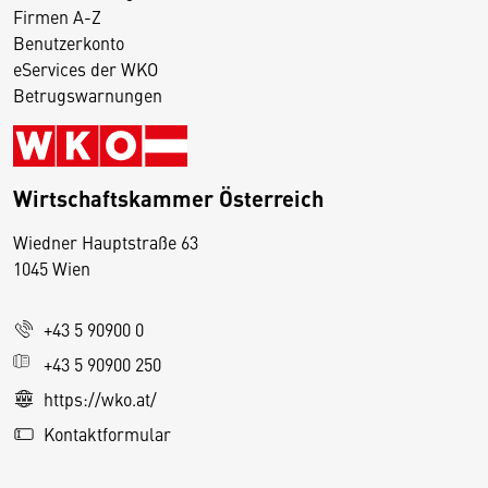
Firmen A-Z
Benutzerkonto
eServices der WKO
Betrugswarnungen
Wirtschaftskammer Österreich
Wiedner Hauptstraße 63
D
1045 Wien
i
e
+43 5 90900 0
s
e
+43 5 90900 250
S
https://wko.at/
e
Kontaktformular
it
e