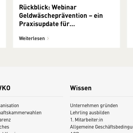
Rückblick: Webinar
Geldwäscheprävention – ein
Praxisupdate für
Unternehmensberater:innen I
Weiterlesen
13. November 2024
WKO
Wissen
anisation
Unternehmen gründen
haftskammerwahlen
Lehrling ausbilden
arenz
1. Mitarbeiter:in
iches
Allgemeine Geschäftsbedingu