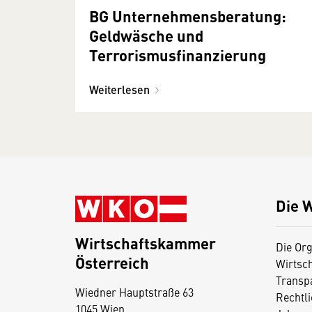
BG Unternehmensberatung:
Geldwäsche und
Terrorismusfinanzierung
Weiterlesen
Die 
Wirtschaftskammer
Die Org
Österreich
Wirtsc
D
Transp
Wiedner Hauptstraße 63
i
Rechtl
1045 Wien