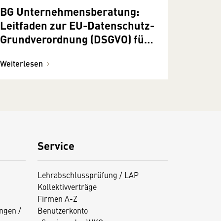
BG Unternehmensberatung:
Leitfaden zur EU-Datenschutz-
Grundverordnung (DSGVO) für
ihre Pflichten als
Weiterlesen
Verantwortliche
Service
Lehrabschlussprüfung / LAP
Kollektivverträge
Firmen A-Z
ngen /
Benutzerkonto