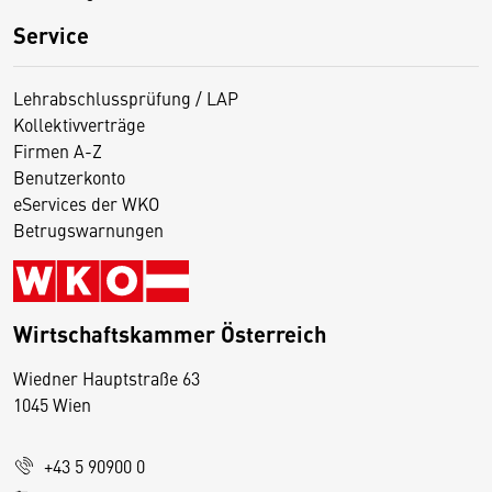
Service
Lehrabschlussprüfung / LAP
Kollektivverträge
Firmen A-Z
Benutzerkonto
eServices der WKO
Betrugswarnungen
Wirtschaftskammer Österreich
Wiedner Hauptstraße 63
D
1045 Wien
i
e
+43 5 90900 0
s