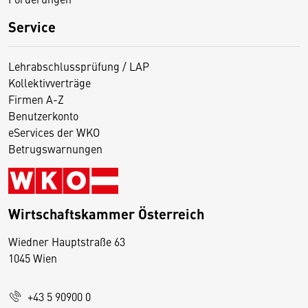
Service
Lehrabschlussprüfung / LAP
Kollektivverträge
Firmen A-Z
Benutzerkonto
eServices der WKO
Betrugswarnungen
Wirtschaftskammer Österreich
Wiedner Hauptstraße 63
D
1045 Wien
i
e
+43 5 90900 0
s