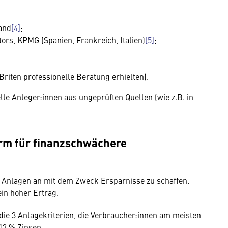
and
[4]
;
stors, KPMG (Spanien, Frankreich, Italien)
[5]
;
Briten professionelle Beratung erhielten).
elle Anleger:innen aus ungeprüften Quellen (wie z.B. in
orm für finanzschwächere
e Anlagen an mit dem Zweck Ersparnisse zu schaffen.
ein hoher Ertrag.
die 3 Anlagekriterien, die Verbraucher:innen am meisten
 13 % Zinsen.