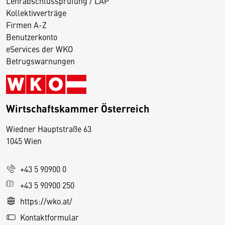
Lehrabschlussprüfung / LAP
Kollektivverträge
Firmen A-Z
Benutzerkonto
eServices der WKO
Betrugswarnungen
Wirtschaftskammer Österreich
Wiedner Hauptstraße 63
D
1045 Wien
i
e
+43 5 90900 0
s
e
+43 5 90900 250
S
https://wko.at/
e
Kontaktformular