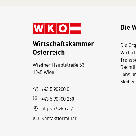
Die 
Wirtschaftskammer
Die Org
Österreich
Wirtsc
D
Transp
Wiedner Hauptstraße 63
i
Rechtl
1045 Wien
Jobs u
e
Medien
s
+43 5 90900 0
e
+43 5 90900 250
S
e
https://wko.at/
it
Kontaktformular
e
v