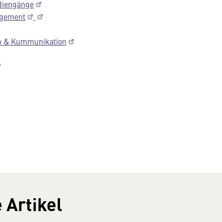
diengänge
agement
en & Kummunikation
 Artikel