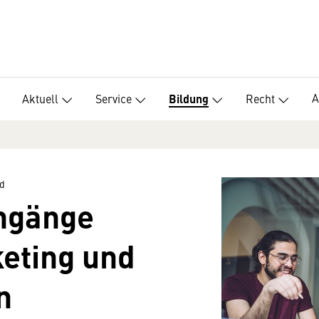
A
Aktuell
Service
Recht
Bildung
d
ngänge
eting und
n