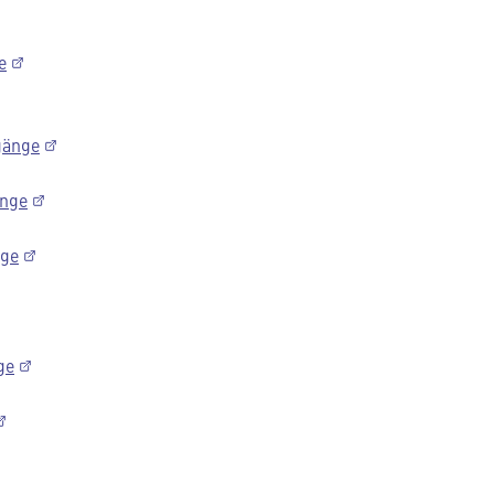
e
gänge
änge
nge
ge