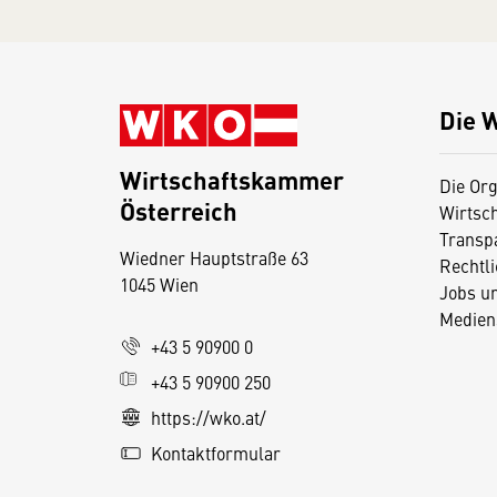
Die 
Wirtschaftskammer
Die Org
Österreich
Wirtsc
D
Transp
Wiedner Hauptstraße 63
i
Rechtl
1045 Wien
Jobs u
e
Medien
s
+43 5 90900 0
e
+43 5 90900 250
S
e
https://wko.at/
it
Kontaktformular
e