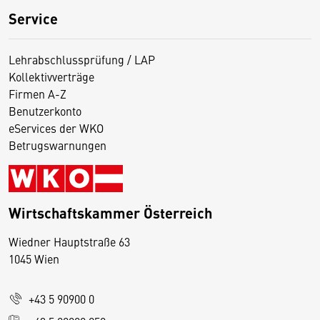
Service
Lehrabschlussprüfung / LAP
Kollektivverträge
Firmen A-Z
Benutzerkonto
eServices der WKO
Betrugswarnungen
Wirtschaftskammer Österreich
Wiedner Hauptstraße 63
D
1045 Wien
i
e
+43 5 90900 0
s