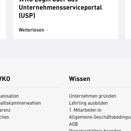
Unternehmensserviceportal
(USP)
Weiterlesen
WKO
Wissen
anisation
Unternehmen gründen
haftskammerwahlen
Lehrling ausbilden
arenz
1. Mitarbeiter:in
iches
Allgemeine Geschäftsbedingu
AGB
Dienstverhältnis beenden