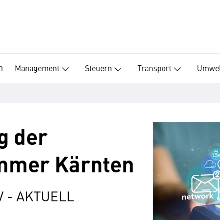
n
Management
Steuern
Transport
Umwel
g der
mmer Kärnten
V - AKTUELL