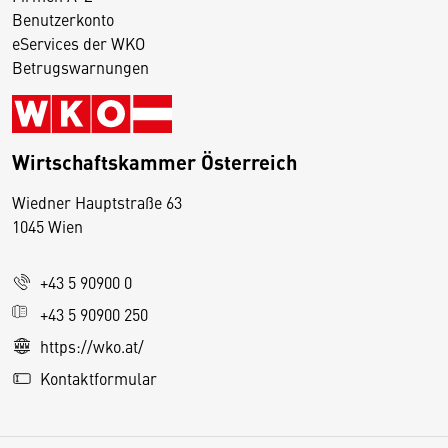
Benutzerkonto
eServices der WKO
Betrugswarnungen
Wirtschaftskammer Österreich
Wiedner Hauptstraße 63
D
1045 Wien
i
e
+43 5 90900 0
s
e
+43 5 90900 250
S
https://wko.at/
e
Kontaktformular
it
e