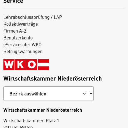
Service
Lehrabschlussprüfung / LAP
Kollektivverträge
Firmen A-Z
Benutzerkonto
eServices der WKO
Betrugswarnungen
Wirtschaftskammer Niederösterreich
Wirtschaftskammer Niederösterreich
Wirtschaftskammer-Platz 1
D
3100 St. Pölten