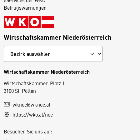
eServices der WKO
Betrugswarnungen
Wirtschaftskammer Niederösterreich
Wirtschaftskammer Niederösterreich
Wirtschaftskammer-Platz 1
D
3100 St. Pölten
i
wknoe@wknoe.at
e
https://wko.at/noe
s
e
Besuchen Sie uns auf:
S