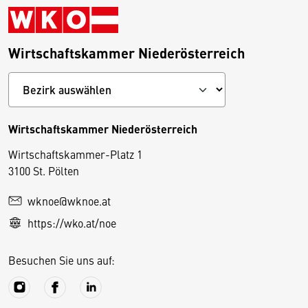
Wirtschaftskammer Niederösterreich
Wirtschaftskammer Niederösterreich
Wirtschaftskammer-Platz 1
D
3100 St. Pölten
i
wknoe@wknoe.at
e
https://wko.at/noe
s
e
Besuchen Sie uns auf:
S
e
it