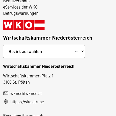
Benutzerkonto
eServices der WKO
Betrugswarnungen
Wirtschaftskammer Niederösterreich
Wirtschaftskammer Niederösterreich
Wirtschaftskammer-Platz 1
D
3100 St. Pölten
i
wknoe@wknoe.at
e
https://wko.at/noe
s
e
Besuchen Sie uns auf: