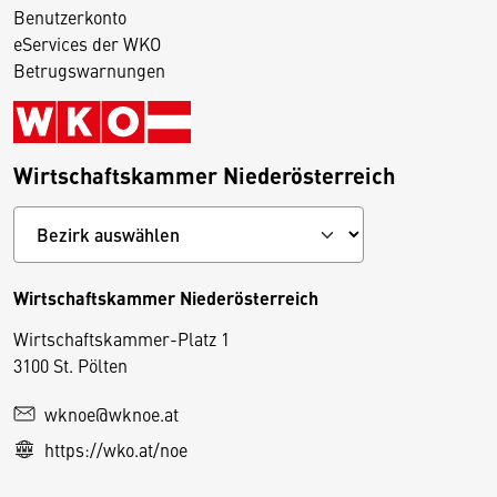
Benutzerkonto
eServices der WKO
Betrugswarnungen
Wirtschaftskammer Niederösterreich
Wirtschaftskammer Niederösterreich
Wirtschaftskammer-Platz 1
D
3100 St. Pölten
i
wknoe@wknoe.at
e
https://wko.at/noe
s
e