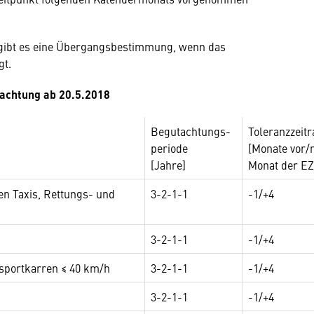
, gibt es eine Übergangsbestimmung, wenn das
gt.
achtung ab 20.5.2018
Begutachtungs-
Toleranzzeit
periode
[Monate vor/
[Jahre]
Monat der EZ
n Taxis, Rettungs- und
3-2-1-1
-1/+4
3-2-1-1
-1/+4
sportkarren ≤ 40 km/h
3-2-1-1
-1/+4
3-2-1-1
-1/+4