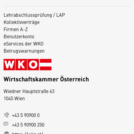
Lehrabschlussprüfung / LAP
Kollektivverträge
Firmen A-Z
Benutzerkonto
eServices der WKO
Betrugswarnungen
Wirtschaftskammer Österreich
Wiedner Hauptstraße 63
D
1045 Wien
i
e
+43 5 90900 0
s
e
+43 5 90900 250
S