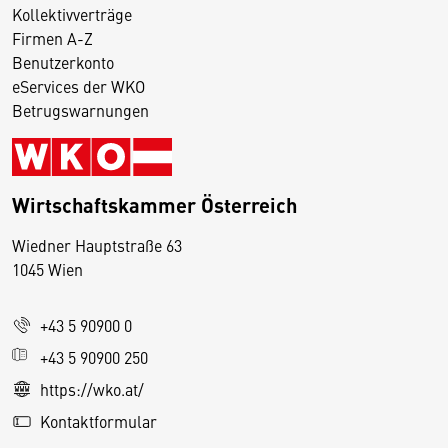
Kollektivverträge
Firmen A-Z
Benutzerkonto
eServices der WKO
Betrugswarnungen
Wirtschaftskammer Österreich
Wiedner Hauptstraße 63
D
1045 Wien
i
e
+43 5 90900 0
s
e
+43 5 90900 250
S
https://wko.at/
e
Kontaktformular
it