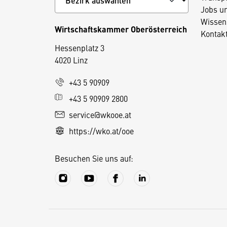
Jobs u
Wissen
Wirtschaftskammer Oberösterreich
Kontak
Hessenplatz 3
4020 Linz
D
+43 5 90909
i
+43 5 90909 2800
e
service@wkooe.at
s
https://wko.at/ooe
e
S
Besuchen Sie uns auf:
e
it
e
v
e