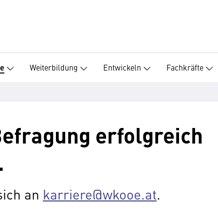
Weiterbildung
Entwickeln
Fachkräfte
re
Befragung erfolgreich
.
sich an
karriere@wkooe.at
.