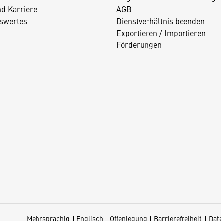
nd Karriere
AGB
swertes
Dienstverhältnis beenden
t
Exportieren / Importieren
Förderungen
Mehrsprachig
Englisch
Offenlegung
Barrierefreiheit
Dat