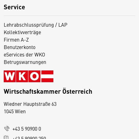
Service
Lehrabschlussprüfung / LAP
Kollektivverträge
Firmen A-Z
Benutzerkonto
eServices der WKO
Betrugswarnungen
Wirtschaftskammer Österreich
Wiedner Hauptstraße 63
D
1045 Wien
i
e
+43 5 90900 0
s
e
+43 5 90900 250