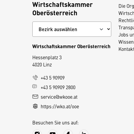
Wirtschaftskammer
Die Org
Oberösterreich
Wirtsc
Rechtl
Transp
Jobs u
Wissen
Wirtschaftskammer Oberösterreich
Kontak
Hessenplatz 3
4020 Linz
D
+43 5 90909
i
+43 5 90909 2800
e
service@wkooe.at
s
https://wko.at/ooe
e
S
Besuchen Sie uns auf:
e
it