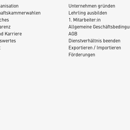
anisation
Unternehmen gründen
haftskammerwahlen
Lehrling ausbilden
iches
1. Mitarbeiter:in
arenz
Allgemeine Geschäftsbedingu
nd Karriere
AGB
swertes
Dienstverhältnis beenden
t
Exportieren / Importieren
Förderungen