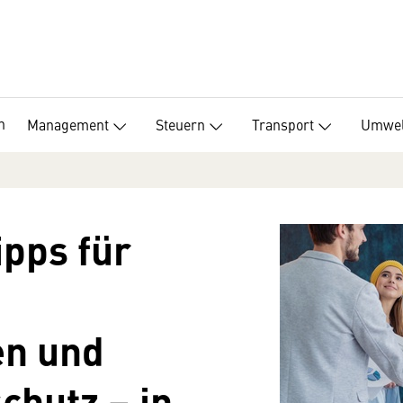
n
Management
Steuern
Transport
Umwel
ipps für
en und
hutz – in