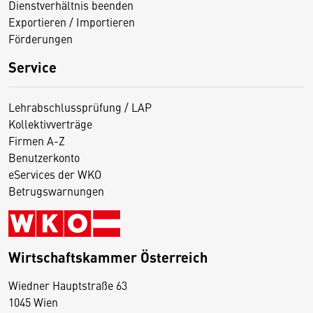
Dienstverhältnis beenden
Exportieren / Importieren
Förderungen
Service
Lehrabschlussprüfung / LAP
Kollektivverträge
Firmen A-Z
Benutzerkonto
eServices der WKO
Betrugswarnungen
Wirtschaftskammer Österreich
Wiedner Hauptstraße 63
D
1045 Wien
i