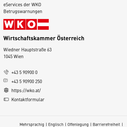
eServices der WKO
Betrugswarnungen
Wirtschaftskammer Österreich
Wiedner Hauptstraße 63
D
1045 Wien
i
e
+43 5 90900 0
s
e
+43 5 90900 250
S
https://wko.at/
e
Kontaktformular
it
e
v
Mehrsprachig
Englisch
Offenlegung
Barrierefreiheit