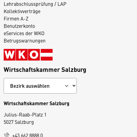
Lehrabschlussprüfung / LAP
Kollektivverträge
Firmen A-Z
Benutzerkonto
eServices der WKO
Betrugswarnungen
Wirtschaftskammer Salzburg
Wirtschaftskammer Salzburg
Julius-Raab-Platz 1
5027 Salzburg
D
+43 662 8888 0