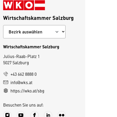
Wirtschaftskammer Salzburg
Wirtschaftskammer Salzburg
Julius-Raab-Platz 1
5027 Salzburg
+43 662 8888 0
D
info@wks.at
i
https://wko.at/sbg
e
s
Besuchen Sie uns auf:
e
S