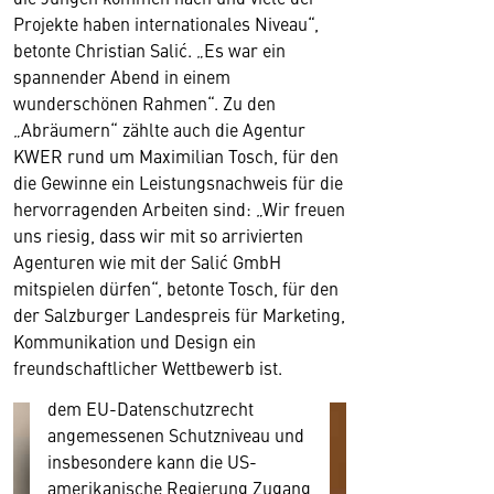
Projekte haben internationales Niveau“,
betonte Christian Salić. „Es war ein
Wir benötigen Ihre
spannender Abend in einem
Zustimmung
wunderschönen Rahmen“. Zu den
„Abräumern“ zählte auch die Agentur
Hier würden wir Ihnen gerne
KWER rund um Maximilian Tosch, für den
einen externen Inhalt anzeigen.
die Gewinne ein Leistungsnachweis für die
Dafür benötigen wir allerdings
hervorragenden Arbeiten sind: „Wir freuen
Ihre Zustimmung, da Ihr Browser
uns riesig, dass wir mit so arrivierten
personenbezogene technische
Agenturen wie mit der Salić GmbH
Daten zu Geräten und
mitspielen dürfen“, betonte Tosch, für den
Nutzerverhalten mitunter mit US-
der Salzburger Landespreis für Marketing,
amerikanischen Anbietern
Kommunikation und Design ein
austauscht.
freundschaftlicher Wettbewerb ist.
Diese Daten unterliegen keinem
dem EU-Datenschutzrecht
angemessenen Schutzniveau und
insbesondere kann die US-
amerikanische Regierung Zugang