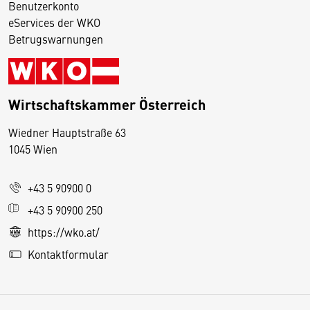
Benutzerkonto
eServices der WKO
Betrugswarnungen
Wirtschaftskammer Österreich
Wiedner Hauptstraße 63
D
1045 Wien
i
e
+43 5 90900 0
s
e
+43 5 90900 250
S
https://wko.at/
e
Kontaktformular
it
e
v