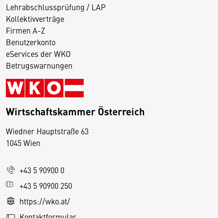
Lehrabschlussprüfung / LAP
Kollektivverträge
Firmen A-Z
Benutzerkonto
eServices der WKO
Betrugswarnungen
Wirtschaftskammer Österreich
Wiedner Hauptstraße 63
D
1045 Wien
i
e
+43 5 90900 0
s
e
+43 5 90900 250
S
https://wko.at/
e
Kontaktformular