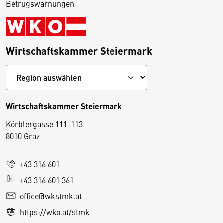
Betrugswarnungen
Wirtschaftskammer Steiermark
Wirtschaftskammer Steiermark
Körblergasse 111-113
D
8010 Graz
i
e
+43 316 601
s
e
+43 316 601 361
S
office@wkstmk.at
e
https://wko.at/stmk
it