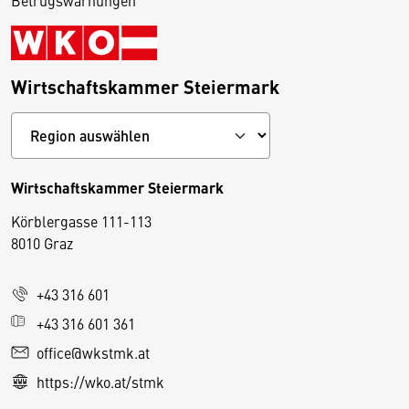
Betrugswarnungen
Wirtschaftskammer Steiermark
Wirtschaftskammer Steiermark
Körblergasse 111-113
D
8010 Graz
i
e
+43 316 601
s
e
+43 316 601 361
S
office@wkstmk.at
e
https://wko.at/stmk
it