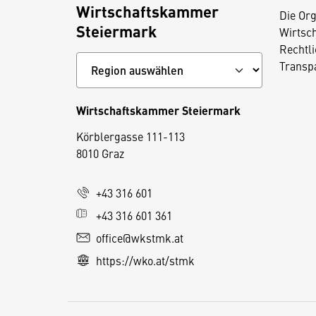
Wirtschaftskammer
Die Org
Steiermark
Wirtsc
Rechtl
Transp
Wirtschaftskammer Steiermark
D
Körblergasse 111-113
i
8010 Graz
e
s
+43 316 601
e
+43 316 601 361
S
e
office@wkstmk.at
it
https://wko.at/stmk
e
v
e