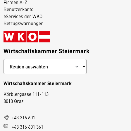
Firmen A-Z
Benutzerkonto
eServices der WKO
Betrugswarnungen
Wirtschaftskammer Steiermark
Wirtschaftskammer Steiermark
Körblergasse 111-113
D
8010 Graz
i
e
+43 316 601
s
e
+43 316 601 361