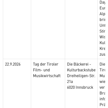
Days
Euro
Alpb
brin
Unte
Stim
Wiss
Kult
Krea
zus
22.9.2026
Tag der Tiroler
Die Bäckerei -
Die 
Film- und
Kulturbackstube
Tiro
Musikwirtschaft
Dreiheiligen-Str.
Musi
21a
wied
6020 Innsbruck
vers
Bran
info
Präs