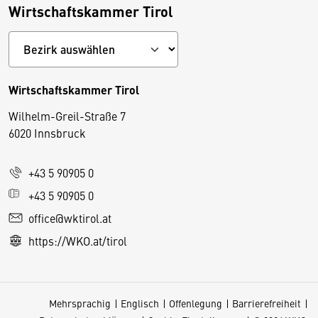
Wirtschaftskammer Tirol
Wirtschaftskammer Tirol
Wilhelm-Greil-Straße 7
D
6020 Innsbruck
i
e
+43 5 90905 0
s
e
+43 5 90905 0
S
office@wktirol.at
e
https://WKO.at/tirol
it
e
v
Mehrsprachig
Englisch
Offenlegung
Barrierefreiheit
e