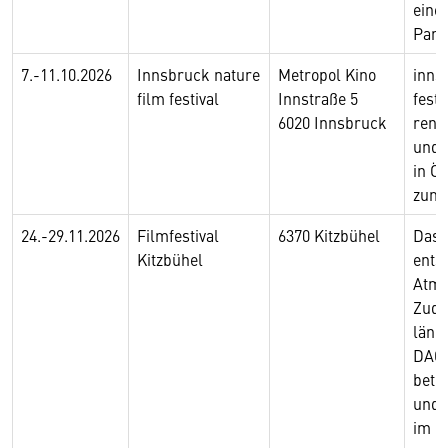
eine
Panel
7.-11.10.2026
Innsbruck nature
Metropol Kino
inns
film festival
Innstraße 5
festi
6020 Innsbruck
reno
und 
in Ös
zum 2
24.-29.11.2026
Filmfestival
6370 Kitzbühel
Das 
Kitzbühel
ents
Atmo
Zude
länd
DACH
betra
und 
im g