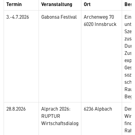
Termin
Veranstaltung
Ort
Besc
3.-4.7.2026
Gabonsa Festival
Archenweg 70
Ein 
6020 Innsbruck
unte
Szen
zusa
Durc
Zusa
expe
Gest
sozia
scha
Raum
Bege
28.8.2026
Alprach 2026:
6236 Alpbach
Der
RUPTUR
Wirt
Wirtschaftsdialog
find
Rahm