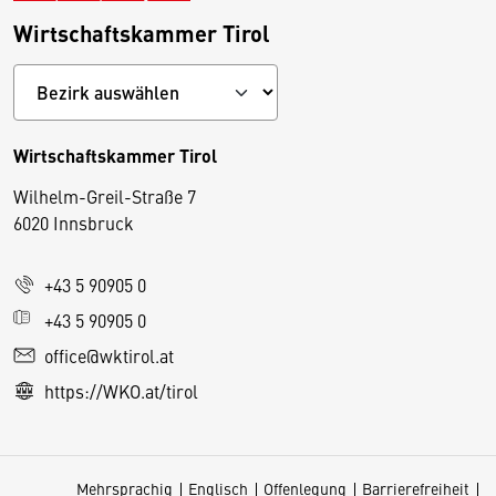
Wirtschaftskammer Tirol
Wirtschaftskammer Tirol
Wilhelm-Greil-Straße 7
D
6020 Innsbruck
i
e
+43 5 90905 0
s
e
+43 5 90905 0
S
office@wktirol.at
e
https://WKO.at/tirol
it
e
v
Mehrsprachig
Englisch
Offenlegung
Barrierefreiheit