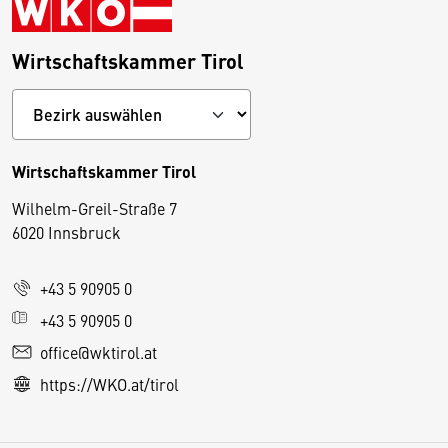
Wirtschaftskammer Tirol
Wirtschaftskammer Tirol
Wilhelm-Greil-Straße 7
D
6020 Innsbruck
i
e
+43 5 90905 0
s
e
+43 5 90905 0
S
office@wktirol.at
e
https://WKO.at/tirol
it
e