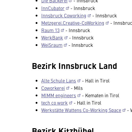
Die Bäckerei
- Innsbruck
InnCubator
- Innsbruck
Innsbruck Coworking
- Innsbruck
Metzgerei.Creative-CoWorking
- Innsbru
Raum 13
- Innsbruck
WerkBank
- Innsbruck
WeiSraum
- Innsbruck
Bezirk Innsbruck Land
Alte Schule Lans
- Hall in Tirol
Coworkerei
- Mils
MIMM engineers
- Kematen in Tirol
tech co work
- Hall in Tirol
Werkstätte Wattens Co-Working Space
- 
Bezirk Kitzbühel