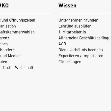
WKO
Wissen
t und Öffnungszeiten
Unternehmen gründen
anisation
Lehrling ausbilden
haftskammerwahlen
1. Mitarbeiter:in
arenz
Allgemeine Geschäftsbedingu
iches
AGB
Karriere
Dienstverhältnis beenden
 und Medien
Exportieren / Importieren
aten
Förderungen
 Tiroler Wirtschaft