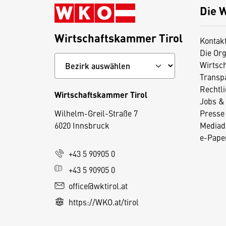
Die 
Wirtschaftskammer Tirol
Kontak
Die Org
Wirtsc
Transp
Rechtl
Wirtschaftskammer Tirol
Jobs & 
D
Wilhelm-Greil-Straße 7
Presse
i
6020 Innsbruck
Mediad
e
e-Paper
s
+43 5 90905 0
e
+43 5 90905 0
S
e
office@wktirol.at
it
https://WKO.at/tirol
e
v