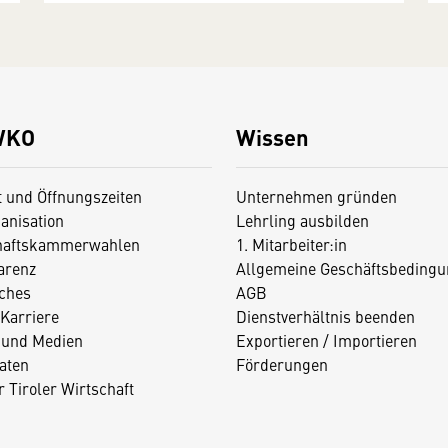
WKO
Wissen
t und Öffnungszeiten
Unternehmen gründen
anisation
Lehrling ausbilden
haftskammerwahlen
1. Mitarbeiter:in
arenz
Allgemeine Geschäftsbedingu
iches
AGB
Karriere
Dienstverhältnis beenden
 und Medien
Exportieren / Importieren
aten
Förderungen
 Tiroler Wirtschaft