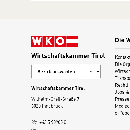
Die 
Wirtschaftskammer Tirol
Kontak
Die Org
Wirtsc
Transp
Rechtl
Wirtschaftskammer Tirol
Jobs & 
D
Wilhelm-Greil-Straße 7
Presse
i
6020 Innsbruck
Mediad
e
e-Paper
s
+43 5 90905 0
e