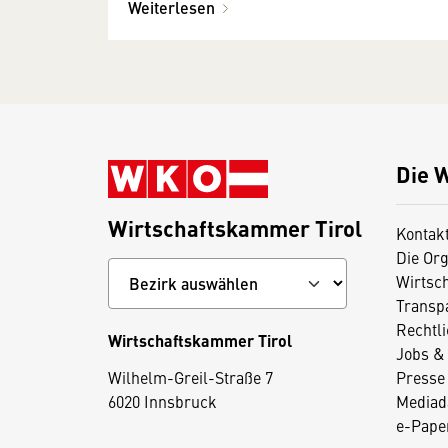
Weiterlesen
Die 
Wirtschaftskammer Tirol
Kontak
Die Org
Wirtsc
Transp
Rechtl
Wirtschaftskammer Tirol
Jobs & 
D
Wilhelm-Greil-Straße 7
Presse
i
6020 Innsbruck
Mediad
e
e-Paper
s