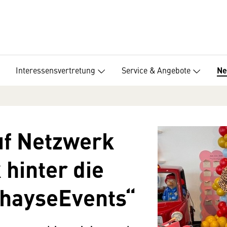
Interessensvertretung
Service & Angebote
Ne
uf Netzwerk
k hinter die
ThayseEvents“