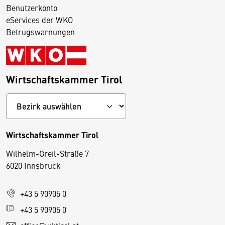
Benutzerkonto
eServices der WKO
Betrugswarnungen
Wirtschaftskammer Tirol
Wirtschaftskammer Tirol
Wilhelm-Greil-Straße 7
D
6020 Innsbruck
i
e
+43 5 90905 0
s
e
+43 5 90905 0
S