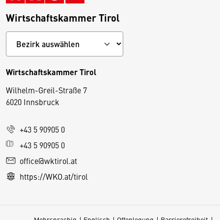
Wirtschaftskammer Tirol
Wirtschaftskammer Tirol
Wilhelm-Greil-Straße 7
D
6020 Innsbruck
i
e
+43 5 90905 0
s
e
+43 5 90905 0
S
office@wktirol.at
e
https://WKO.at/tirol
it
e
v
Mehrsprachig
Englisch
Offenlegung
Barrierefreiheit