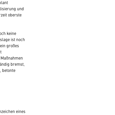
plant
alisierung und
zeit oberste
och keine
slage ist noch
 ein großes
t
ie Maßnahmen
ändig bremst,
, betonte
Anzeichen eines