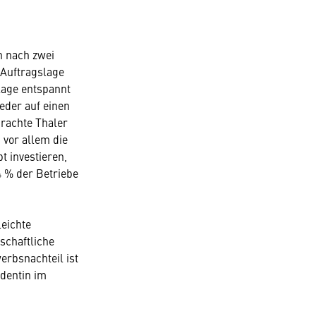
h nach zwei
 Auftragslage
slage entspannt
eder auf einen
 brachte Thaler
 vor allem die
 investieren,
4 % der Betriebe
leichte
schaftliche
erbsnachteil ist
identin im