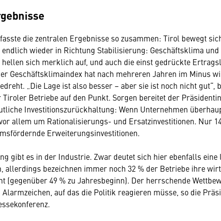
rgebnisse
fasste die zentralen Ergebnisse so zusammen: Tirol bewegt sic
 endlich wieder in Richtung Stabilisierung: Geschäftsklima und
e hellen sich merklich auf, und auch die einst gedrückte Ertrag
Der Geschäftsklimaindex hat nach mehreren Jahren im Minus wi
edreht. „Die Lage ist also besser – aber sie ist noch nicht gut“,
r Tiroler Betriebe auf den Punkt. Sorgen bereitet der Präsidentin
utliche Investitionszurückhaltung: Wenn Unternehmen überhaupt
 vor allem um Rationalisierungs- und Ersatzinvestitionen. Nur 1
msfördernde Erweiterungsinvestitionen.
 gibt es in der Industrie. Zwar deutet sich hier ebenfalls eine 
 allerdings bezeichnen immer noch 32 % der Betriebe ihre wirt
ht (gegenüber 49 % zu Jahresbeginn). Der herrschende Wettbew
n Alarmzeichen, auf das die Politik reagieren müsse, so die Präs
ssekonferenz.