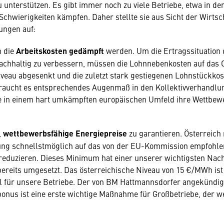
unterstützen. Es gibt immer noch zu viele Betriebe, etwa in der
Schwierigkeiten kämpfen. Daher stellte sie aus Sicht der Wirtsch
ungen auf:
 die
Arbeitskosten gedämpft
werden. Um die Ertragssituation 
chhaltig zu verbessern, müssen die Lohnnebenkosten auf das
veau abgesenkt und die zuletzt stark gestiegenen Lohnstückko
raucht es entsprechendes Augenmaß in den Kollektivverhandlu
e in einem hart umkämpften europäischen Umfeld ihre Wettbewe
,
wettbewerbsfähige Energiepreise
zu garantieren. Österreich
ng schnellstmöglich auf das von der EU-Kommission empfohl
reduzieren. Dieses Minimum hat einer unserer wichtigsten Nac
ereits umgesetzt. Das österreichische Niveau von 15 €/MWh ist 
l für unsere Betriebe. Der von BM Hattmannsdorfer angekündig
onus ist eine erste wichtige Maßnahme für Großbetriebe, der we