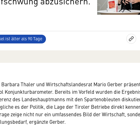
Aufschwung abzusichern.
el ist älter als 90 Tage
Barbara Thaler und Wirtschaftslandesrat Mario Gerber präsent
rol Konjunkturbarometer. Bereits im Vorfeld wurden die Ergebni
erenz des Landeshauptmanns mit den Spartenobleuten diskutier
liche es der Politik, die Lage der Tiroler Betriebe direkt kenne
rage zeige nicht nur ein umfassendes Bild der Wirtschaft, sond
lungsbedarf, ergänzte Gerber.