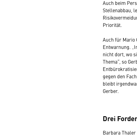
Auch beim Perso
Stellenabbau, l
Risikovermeidun
Priorität.
Auch für Mario 
Entwarnung. „In
nicht dort, wo 
Thema“, so Gerb
Entbürokratisi
gegen den Fachk
bleibt irgendwa
Gerber.
Drei Forde
Barbara Thaler e