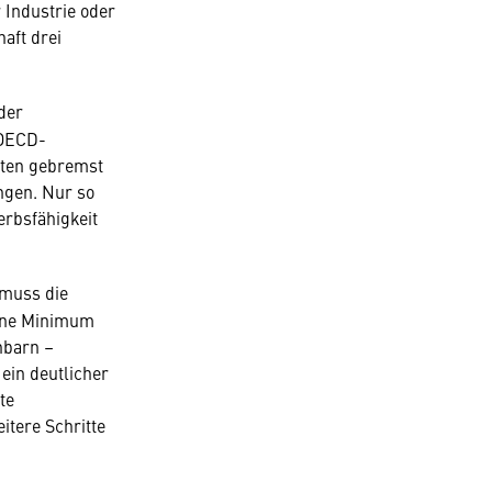
 Industrie oder
aft drei
der
 OECD-
sten gebremst
ngen. Nur so
rbsfähigkeit
 muss die
ene Minimum
hbarn –
ein deutlicher
te
itere Schritte