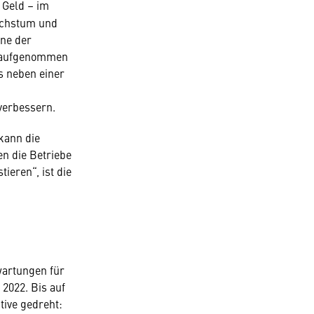
 Geld – im
Wachstum und
ine der
s aufgenommen
es neben einer
verbessern.
kann die
en die Betriebe
ieren“, ist die
wartungen für
2022. Bis auf
tive gedreht: