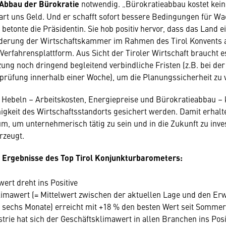
Abbau der Bürokratie
notwendig. „Bürokratieabbau kostet kein
part uns Geld. Und er schafft sofort bessere Bedingungen für 
betonte die Präsidentin. Sie hob positiv hervor, dass das Land e
rderung der Wirtschaftskammer im Rahmen des Tirol Konvent
e Verfahrensplattform. Aus Sicht der Tiroler Wirtschaft braucht 
ng noch dringend begleitend verbindliche Fristen (z.B. bei der
sprüfung innerhalb einer Woche), um die Planungssicherheit zu 
i Hebeln – Arbeitskosten, Energiepreise und Bürokratieabbau – 
gkeit des Wirtschaftsstandorts gesichert werden. Damit erhalt
m, um unternehmerisch tätig zu sein und in die Zukunft zu invest
rzeugt.
n Ergebnisse des Top Tirol Konjunkturbarometers:
ert dreht ins Positive
imawert (= Mittelwert zwischen der aktuellen Lage und den Er
echs Monate) erreicht mit +18 % den besten Wert seit Sommer 
strie hat sich der Geschäftsklimawert in allen Branchen ins Posi