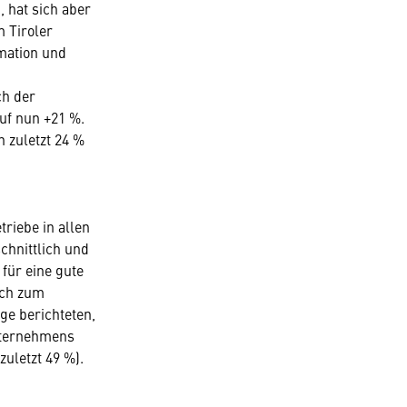
, hat sich aber
m Tiroler
rmation und
ch der
uf nun +21 %.
n zuletzt 24 %
triebe in allen
chnittlich und
für eine gute
och zum
ge berichteten,
Unternehmens
zuletzt 49 %).