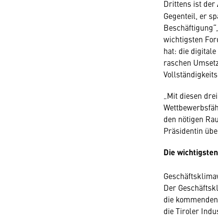
Drittens ist der
Gegenteil, er s
Beschäftigung“, 
wichtigsten Fo
hat: die digital
raschen Umsetzu
Vollständigkeit
„Mit diesen dre
Wettbewerbsfähi
den nötigen Rau
Präsidentin übe
Die wichtigste
Geschäftsklimaw
Der Geschäftskl
die kommenden s
die Tiroler Indu