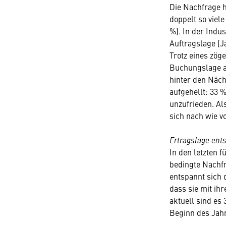
Die Nachfrage h
doppelt so viel
%). In der Indu
Auftragslage (J
Trotz eines zög
Buchungslage al
hinter den Näch
aufgehellt: 33 
unzufrieden. Al
sich nach wie v
Ertragslage ent
In den letzten 
bedingte Nachf
entspannt sich 
dass sie mit ih
aktuell sind es
Beginn des Jahr