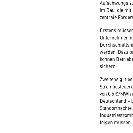
Aufschwungs zu 
im Bau, die mit 
zentrale Forder
Erstens müssen
Unternehmen na
Durchschnittsni
werden. Dazu b
können Betrieb
sichern.
Zweitens gilt es
Strombesteueru
von 0,5 €/MWh 
Deutschland – b
Standortnachtei
Industriestromb
folgen müssen.