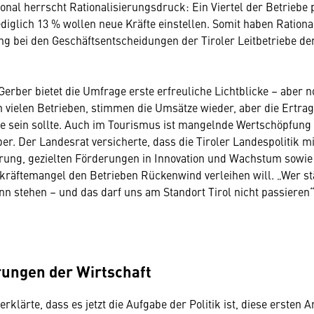
nal herrscht Rationalisierungsdruck: Ein Viertel der Betriebe 
ediglich 13 % wollen neue Kräfte einstellen. Somit haben Ration
g bei den Geschäftsentscheidungen der Tiroler Leitbetriebe der
Gerber bietet die Umfrage erste erfreuliche Lichtblicke – aber n
 vielen Betrieben, stimmen die Umsätze wieder, aber die Ertrag
sie sein sollte. Auch im Tourismus ist mangelnde Wertschöpfung
er. Der Landesrat versicherte, dass die Tiroler Landespolitik mi
erung, gezielten Förderungen in Innovation und Wachstum sow
räftemangel den Betrieben Rückenwind verleihen will. „Wer st
nn stehen – und das darf uns am Standort Tirol nicht passieren“
rungen der Wirtschaft
rklärte, dass es jetzt die Aufgabe der Politik ist, diese ersten 