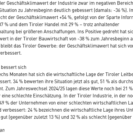
 der Geschäftsklimawert der Industrie zwar im negativen Bereich
ituation zu Jahresbeginn deutlich gebessert (damals: -36 %). I
cht der Geschäftsklimawert +54 %, gefolgt von der Sparte Info
37 % und dem Tiroler Handel mit 29 % – trotz anhaltender
tung bei größeren Anschaffungen. Ins Positive gedreht hat si
ert in der Tiroler Bauwirtschaft von -38 % zum Jahresbeginn a
l bleibt das Tiroler Gewerbe: der Geschäftsklimawert hat sich vo
verbessert.
 bessert sich
echs Monaten hat sich die wirtschaftliche Lage der Tiroler Leitbe
ert. 34 % bewerten ihre Situation jetzt als gut, 51 % als durchs
ht. Zum Jahreswechsel 2024/25 lagen diese Werte noch bei 21 % 
 eine schlechte Einschätzung. In der Tiroler Industrie, in der n
9 % der Unternehmen von einer schlechten wirtschaftlichen La
ld verbessert: 24 % bezeichnen die wirtschaftliche Lage ihres 
s gut (gegenüber zuletzt 13 %) und 32 % als schlecht (gegenüber 
 an