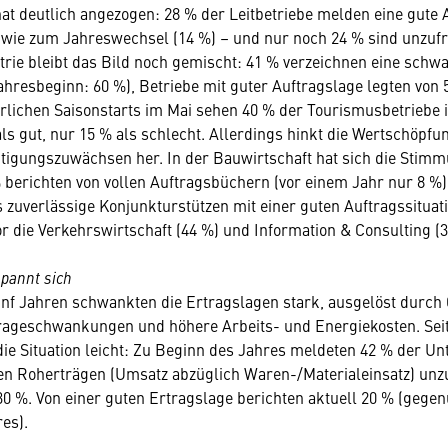
at deutlich angezogen: 28 % der Leitbetriebe melden eine gute 
e wie zum Jahreswechsel (14 %) – und nur noch 24 % sind unzufr
strie bleibt das Bild noch gemischt: 41 % verzeichnen eine schw
ahresbeginn: 60 %), Betriebe mit guter Auftragslage legten von 
erlichen Saisonstarts im Mai sehen 40 % der Tourismusbetriebe 
s gut, nur 15 % als schlecht. Allerdings hinkt die Wertschöpfu
tigungszuwächsen her. In der Bauwirtschaft hat sich die Stimm
% berichten von vollen Auftragsbüchern (vor einem Jahr nur 8 %)
s zuverlässige Konjunkturstützen mit einer guten Auftragssituat
or die Verkehrswirtschaft (44 %) und Information & Consulting (3
spannt sich
fünf Jahren schwankten die Ertragslagen stark, ausgelöst durch
rageschwankungen und höhere Arbeits- und Energiekosten. Sei
die Situation leicht: Zu Beginn des Jahres meldeten 42 % der U
ren Roherträgen (Umsatz abzüglich Waren-/Materialeinsatz) unzu
 30 %. Von einer guten Ertragslage berichten aktuell 20 % (gege
es).