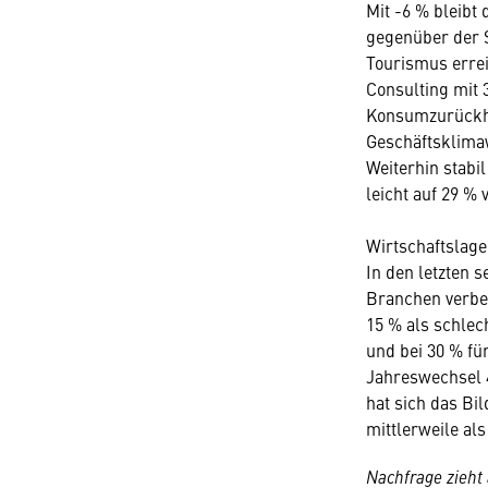
Mit -6 % bleibt
gegenüber der S
Tourismus errei
Consulting mit 
Konsumzurückhal
Geschäftsklimaw
Weiterhin stabi
leicht auf 29 % 
Wirtschaftslage
In den letzten s
Branchen verbess
15 % als schlec
und bei 30 % für
Jahreswechsel 4
hat sich das Bi
mittlerweile al
Nachfrage zieht