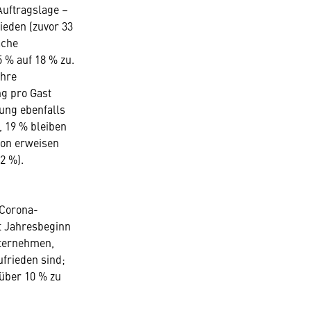
Auftragslage –
ieden (zuvor 33
ache
5 % auf 18 % zu.
ihre
ng pro Gast
ung ebenfalls
, 19 % bleiben
ion erweisen
2 %).
 Corona-
t Jahresbeginn
nternehmen,
frieden sind;
nüber 10 % zu