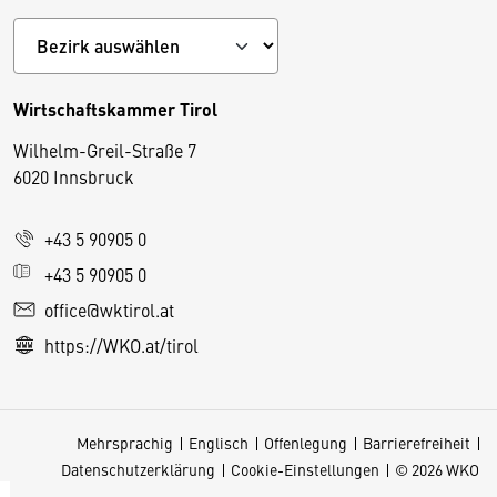
Wirtschaftskammer Tirol
Wilhelm-Greil-Straße 7
D
6020 Innsbruck
i
e
+43 5 90905 0
s
e
+43 5 90905 0
S
office@wktirol.at
e
https://WKO.at/tirol
it
e
v
Mehrsprachig
Englisch
Offenlegung
Barrierefreiheit
e
Datenschutzerklärung
Cookie-Einstellungen
© 2026 WKO
r