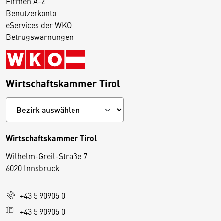
Firmen A-Z
Benutzerkonto
eServices der WKO
Betrugswarnungen
Wirtschaftskammer Tirol
Wirtschaftskammer Tirol
Wilhelm-Greil-Straße 7
D
6020 Innsbruck
i
e
+43 5 90905 0
s
e
+43 5 90905 0